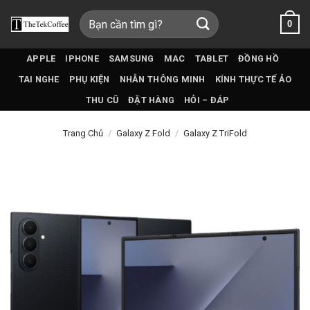
Bỏ
Tìm
0
qua
kiếm:
nội
dung
APPLE
IPHONE
SAMSUNG
MAC
TABLET
ĐỒNG HỒ
TAI NGHE
PHỤ KIỆN
NHẪN THÔNG MINH
KÍNH THỰC TẾ ẢO
THU CŨ
ĐẶT HÀNG
HỎI – ĐÁP
Trang Chủ
/
Galaxy Z Fold
/
Galaxy Z TriFold