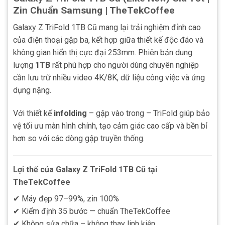
Zin Chuẩn Samsung | TheTekCoffee
Galaxy Z TriFold 1TB Cũ mang lại trải nghiệm đỉnh cao
của điện thoại gập ba, kết hợp giữa thiết kế độc đáo và
không gian hiển thị cực đại 253mm. Phiên bản dung
lượng
1TB
rất phù hợp cho người dùng chuyên nghiệp
cần lưu trữ nhiều video 4K/8K, dữ liệu công việc và ứng
dụng nặng.
Với thiết kế
infolding
– gập vào trong – TriFold giúp bảo
vệ tối ưu màn hình chính, tạo cảm giác cao cấp và bền bỉ
hơn so với các dòng gập truyền thống.
Lợi thế của Galaxy Z TriFold 1TB Cũ tại
TheTekCoffee
✔ Máy đẹp 97–99%, zin 100%
✔ Kiểm định 35 bước — chuẩn TheTekCoffee
✔ Không sửa chữa – không thay linh kiện