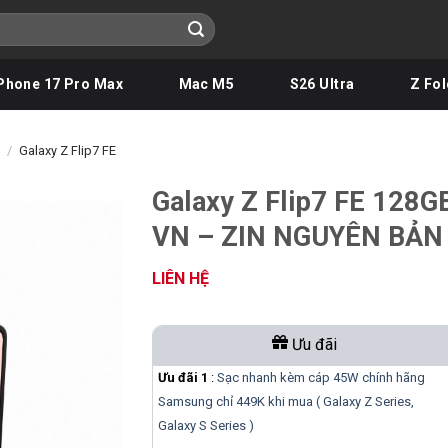
Phone 17 Pro Max
Mac M5
S26 Ultra
Z Fol
s
/
Galaxy Z Flip7 FE
Galaxy Z Flip7 FE 128G
VN – ZIN NGUYÊN BẢN
LIÊN HỆ
Ưu đãi
Ưu đãi 1
:
Sạc nhanh kèm cáp 45W chính hãng
Samsung chỉ 449K khi mua ( Galaxy Z Series,
Galaxy S Series )