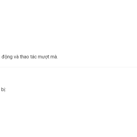
g động và thao tác mượt mà.
bị: