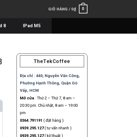
0
GIỎ HÀNG /
0
₫
d 8
IPad M5
B
TheTekCoffee
Địa chỉ :
440, Nguyễn Văn Công,
Phường Hạnh Thông, Quận Gò
Vấp, HCM
Mở cửa
: Thứ 2 – Thứ 7, 8 am –
20:30 pm. Chủ nhật, 8 am – 19:00
pm
0364.791191
( đặt hàng )
0939.295.127
( tư vấn nhanh )
0939.295.127
( kỹ thuật )