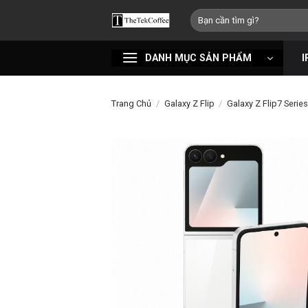
Bỏ
Tìm
qua
kiếm:
nội
DANH MỤC SẢN PHẨM
I
dung
Trang Chủ
/
Galaxy Z Flip
/
Galaxy Z Flip7 Serie