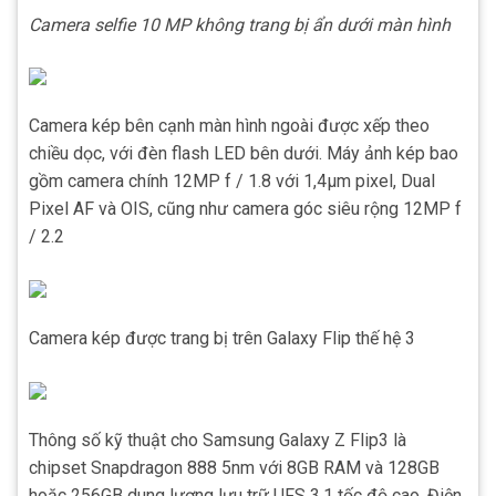
Camera selfie 10 MP không trang bị ẩn dưới màn hình
Camera kép bên cạnh màn hình ngoài được xếp theo
chiều dọc, với đèn flash LED bên dưới. Máy ảnh kép bao
gồm camera chính 12MP f / 1.8 với 1,4µm pixel, Dual
Pixel AF và OIS, cũng như camera góc siêu rộng 12MP f
/ 2.2
Camera kép được trang bị trên Galaxy Flip thế hệ 3
Thông số kỹ thuật cho Samsung Galaxy Z Flip3 là
chipset Snapdragon 888 5nm với 8GB RAM và 128GB
hoặc 256GB dung lượng lưu trữ UFS 3.1 tốc độ cao. Điện