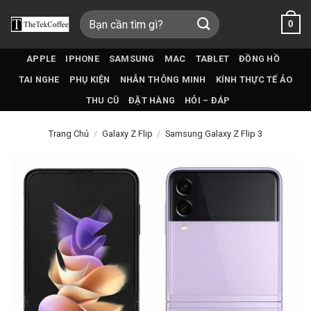
Bỏ
Tìm
0
qua
kiếm:
nội
dung
APPLE
IPHONE
SAMSUNG
MAC
TABLET
ĐỒNG HỒ
TAI NGHE
PHỤ KIỆN
NHẪN THÔNG MINH
KÍNH THỰC TẾ ẢO
THU CŨ
ĐẶT HÀNG
HỎI – ĐÁP
Trang Chủ
/
Galaxy Z Flip
/
Samsung Galaxy Z Flip 3