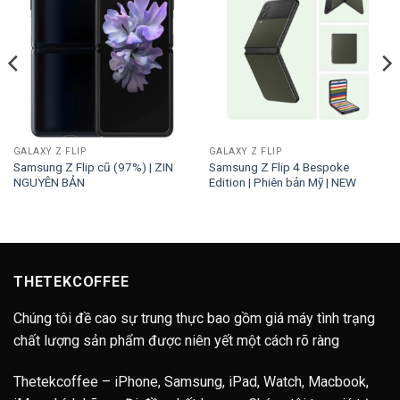
GALAXY Z FLIP
GALAXY Z FLIP
Samsung Z Flip cũ (97%) | ZIN
Samsung Z Flip 4 Bespoke
NGUYÊN BẢN
Edition | Phiên bản Mỹ | NEW
THETEKCOFFEE
Chúng tôi đề cao sự trung thực bao gồm giá máy tình trạng
chất lượng sản phẩm được niên yết một cách rõ ràng
Thetekcoffee – iPhone, Samsung, iPad, Watch, Macbook,