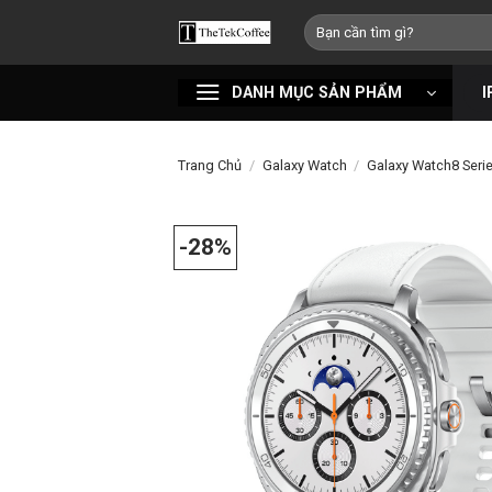
Bỏ
Tìm
qua
kiếm:
nội
DANH MỤC SẢN PHẨM
I
dung
Trang Chủ
/
Galaxy Watch
/
Galaxy Watch8 Seri
-28%