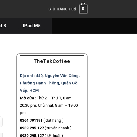
0
GIỎ HÀNG /
0
₫
d 8
IPad M5
TheTekCoffee
Địa chỉ :
440, Nguyễn Văn Công,
Phường Hạnh Thông, Quận Gò
Vấp, HCM
Mở cửa
: Thứ 2 – Thứ 7, 8 am –
n
20:30 pm. Chủ nhật, 8 am – 19:00
pm
0364.791191
( đặt hàng )
90.000₫.
0939.295.127
( tư vấn nhanh )
- Chính hãng VN số lượng
0939.295.127
( kỹ thuật )