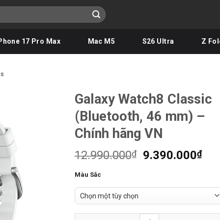
Phone 17 Pro Max
Mac M5
S26 Ultra
Z Fol
es
Galaxy Watch8 Classic
(Bluetooth, 46 mm) –
Chính hãng VN
Giá
Giá
12.990.000
₫
9.390.000
₫
gốc
hiệ
Màu Sắc
là:
tại
12.990.000₫.
là:
9.3
Galaxy Watch8 Classic (Bluetooth, 46 mm) 