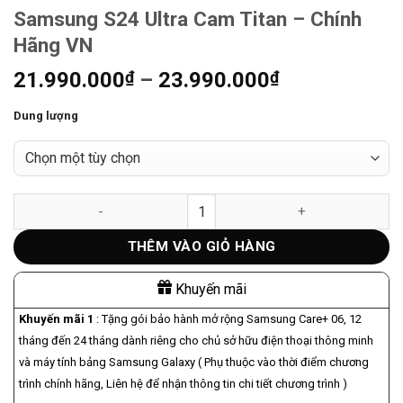
Samsung S24 Ultra Cam Titan – Chính
Hãng VN
Khoảng
21.990.000
₫
–
23.990.000
₫
giá:
Dung lượng
từ
21.990.000₫
đến
23.990.000₫
Samsung S24 Ultra Cam Titan - Chính Hãng VN số lượng
THÊM VÀO GIỎ HÀNG
Khuyến mãi
Khuyến mãi 1
: Tặng gói bảo hành mở rộng Samsung Care+ 06, 12
tháng đến 24 tháng dành riêng cho chủ sở hữu điện thoại thông minh
và máy tính bảng Samsung Galaxy ( Phụ thuộc vào thời điểm chương
trình chính hãng, Liên hệ để nhận thông tin chi tiết chương trình )