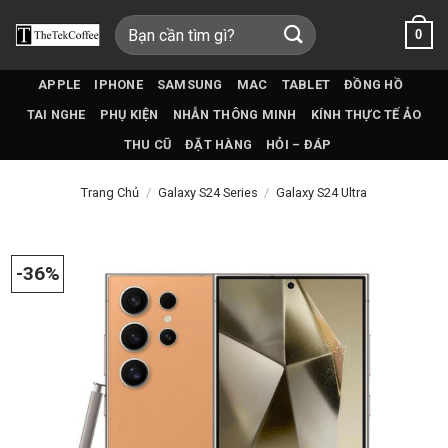
Bỏ
Tìm
0
qua
kiếm:
nội
dung
APPLE
IPHONE
SAMSUNG
MAC
TABLET
ĐỒNG HỒ
TAI NGHE
PHỤ KIỆN
NHẪN THÔNG MINH
KÍNH THỰC TẾ ẢO
THU CŨ
ĐẶT HÀNG
HỎI – ĐÁP
Trang Chủ
/
Galaxy S24 Series
/
Galaxy S24 Ultra
-36%