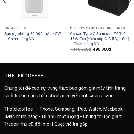
GALAXY Z FOLD
PHỤ KIỆN SAMSUNG CHÍNH HÃNG
Sạc dự phòng 20,000 mAh 45W
Củ sạc Type C Samsung T4510
– Chính Hãng VN
45W đen (Kèm cáp C-C 5A, 1.8m)
– Chính hãng VN
Giá
Giá
1.168.000
₫
490.000
₫
gốc
hiện
là:
tại
1.168.000₫.
là:
490.000₫.
THETEKCOFFEE
Chúng tôi đề cao sự trung thực bao gồm giá máy tình trạng
chất lượng sản phẩm được niên yết một cách rõ ràng
Thetekcoffee – iPhone, Samsung, iPad, Watch, Macbook,
iMac chính hãng - Đi đầu chất lượng - Chúng tôi tạo giá trị.
Tradein thu cũ đổi mới | Quẹt thẻ trả góp