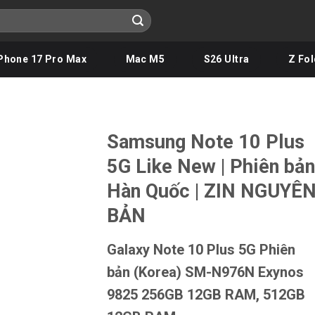
Phone 17 Pro Max
Mac M5
S26 Ultra
Z Fol
Samsung Note 10 Plus
5G Like New | Phiên bản
Hàn Quốc | ZIN NGUYÊ
BẢN
Galaxy Note 10 Plus 5G Phiên
bản (Korea) SM-N976N Exynos
9825 256GB 12GB RAM, 512GB