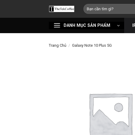
Bỏ
Tìm
qua
kiếm:
nội
DANH MỤC SẢN PHẨM
I
dung
Trang Chủ
/
Galaxy Note 10 Plus 5G