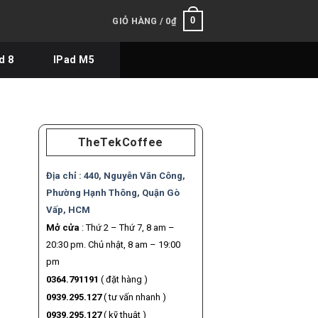
0
GIỎ HÀNG /
0
₫
d 8
IPad M5
TheTekCoffee
Địa chỉ :
440, Nguyễn Văn Công,
N
Phường Hạnh Thông, Quận Gò
Vấp, HCM
Mở cửa
: Thứ 2 – Thứ 7, 8 am –
20:30 pm. Chủ nhật, 8 am – 19:00
pm
0364.791191
( đặt hàng )
0939.295.127
( tư vấn nhanh )
0939.295.127
( kỹ thuật )