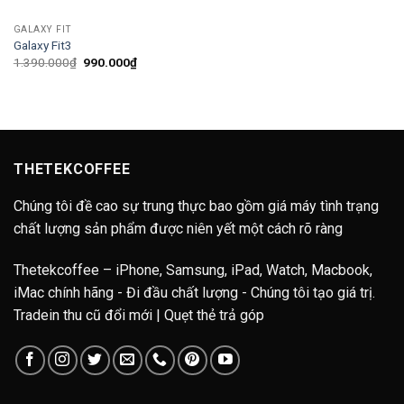
GALAXY FIT
Galaxy Fit3
Giá
Giá
1.390.000
₫
990.000
₫
gốc
hiện
là:
tại
1.390.000₫.
là:
990.000₫.
THETEKCOFFEE
Chúng tôi đề cao sự trung thực bao gồm giá máy tình trạng
chất lượng sản phẩm được niên yết một cách rõ ràng
Thetekcoffee – iPhone, Samsung, iPad, Watch, Macbook,
iMac chính hãng - Đi đầu chất lượng - Chúng tôi tạo giá trị.
Tradein thu cũ đổi mới | Quẹt thẻ trả góp