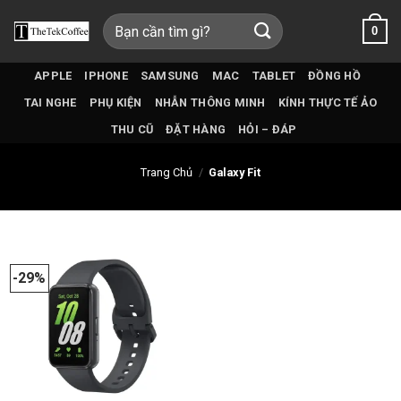
Bỏ
Tìm
0
qua
kiếm:
nội
dung
APPLE
IPHONE
SAMSUNG
MAC
TABLET
ĐỒNG HỒ
TAI NGHE
PHỤ KIỆN
NHẪN THÔNG MINH
KÍNH THỰC TẾ ẢO
THU CŨ
ĐẶT HÀNG
HỎI – ĐÁP
Trang Chủ
/
Galaxy Fit
-29%