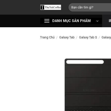
Bỏ
Tìm
qua
kiếm:
nội
DANH MỤC SẢN PHẨM
I
dung
Trang Chủ
/
Galaxy Tab
/
Galaxy Tab S
/
Galaxy