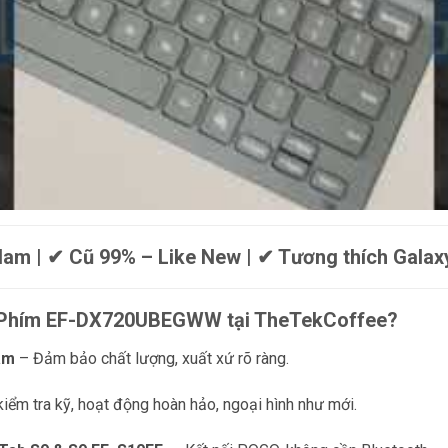
m | ✔ Cũ 99% – Like New | ✔ Tương thích Galax
n Phím EF-DX720UBEGWW tại TheTekCoffee?
am
– Đảm bảo chất lượng, xuất xứ rõ ràng.
iểm tra kỹ, hoạt động hoàn hảo, ngoại hình như mới.