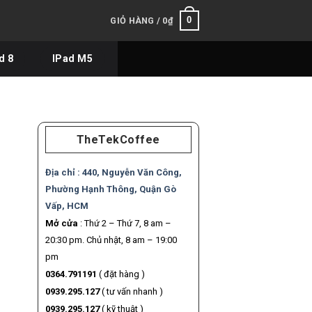
0
GIỎ HÀNG /
0
₫
d 8
IPad M5
TheTekCoffee
Địa chỉ :
440, Nguyễn Văn Công,
Phường Hạnh Thông, Quận Gò
Vấp, HCM
Mở cửa
: Thứ 2 – Thứ 7, 8 am –
20:30 pm. Chủ nhật, 8 am – 19:00
pm
0364.791191
( đặt hàng )
0939.295.127
( tư vấn nhanh )
0939.295.127
( kỹ thuật )