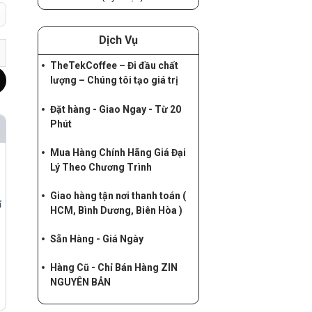
Dịch Vụ
 S9 | S9 5G | S9 FE | S10 FE | S10 Lite - ZIN NGUYÊN BẢN số lượn
TheTekCoffee – Đi đầu chất
lượng – Chúng tôi tạo giá trị
Đặt hàng - Giao Ngay - Từ 20
Phút
Mua Hàng Chính Hãng Giá Đại
Lý Theo Chương Trình
Giao hàng tận nơi thanh toán (
ỉ
HCM, Bình Dương, Biên Hòa )
Sẵn Hàng - Giá Ngày
Hàng Cũ - Chỉ Bán Hàng ZIN
NGUYÊN BẢN