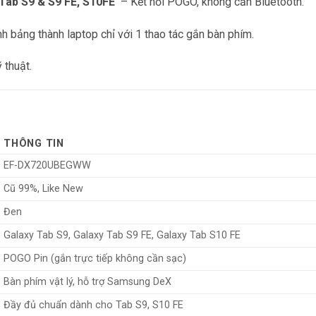
 Tab S9 & S9 FE, S10FE
– Kết nối POGO, không cần Bluetooth.
h bảng thành laptop chỉ với 1 thao tác gắn bàn phím.
 thuật.
THÔNG TIN
EF-DX720UBEGWW
Cũ 99%, Like New
Đen
Galaxy Tab S9, Galaxy Tab S9 FE, Galaxy Tab S10 FE
POGO Pin (gắn trực tiếp không cần sạc)
Bàn phím vật lý, hỗ trợ Samsung DeX
Đầy đủ chuẩn dành cho Tab S9, S10 FE