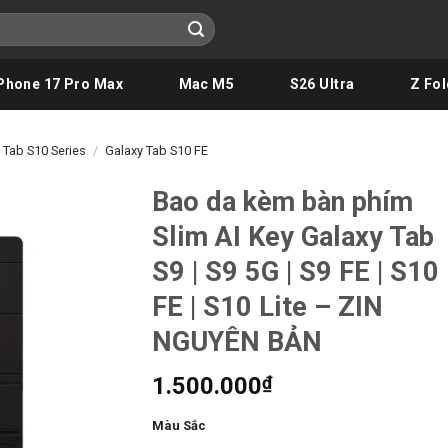
Phone 17 Pro Max
Mac M5
S26 Ultra
Z Fol
 Tab S10 Series
/
Galaxy Tab S10 FE
Bao da kèm bàn phím
Slim AI Key Galaxy Tab
S9 | S9 5G | S9 FE | S10
FE | S10 Lite – ZIN
NGUYÊN BẢN
1.500.000
₫
Màu Sắc