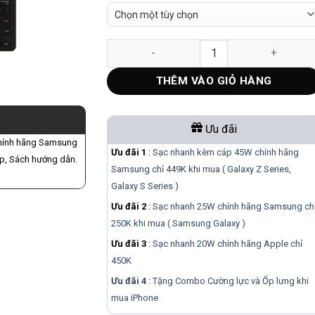
Bao da kèm bàn phím Slim AI Key Galaxy Tab
THÊM VÀO GIỎ HÀNG
Ưu đãi
Chính hãng Samsung
Ưu đãi 1
:
Sạc nhanh kèm cáp 45W chính hãng
ộp, Sách hướng dẫn.
Samsung chỉ 449K khi mua ( Galaxy Z Series,
Galaxy S Series )
Ưu đãi 2
:
Sạc nhanh 25W chính hãng Samsung ch
250K khi mua ( Samsung Galaxy )
Ưu đãi 3
:
Sạc nhanh 20W chính hãng Apple chỉ
450K
Ưu đãi 4
: Tặng Combo Cường lực và Ốp lưng khi
mua
iPhone