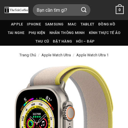
Bỏ
Tìm
0
qua
kiếm:
nội
dung
APPLE
IPHONE
SAMSUNG
MAC
TABLET
ĐỒNG HỒ
TAI NGHE
PHỤ KIỆN
NHẪN THÔNG MINH
KÍNH THỰC TẾ ẢO
THU CŨ
ĐẶT HÀNG
HỎI – ĐÁP
Trang Chủ
/
Apple Watch Ultra
/
Apple Watch Ultra 1