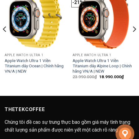
-21%
APPLE WATCH ULTRA 1
APPLE WATCH ULTRA 1
Apple Watch Ultra 1 Viền
Apple Watch Ultra 1 Viền
Titanium dây Ocean | Chính hãng
Titanium dây Alpine Loop | Chính
VN/A | NEW
hãng VN/A | NEW
Giá
Giá
23.990.000
₫
18.990.000
₫
gốc
hiện
là:
tại
23.990.000₫.
là:
18.990.
THETEKCOFFEE
Chúng tôi đề cao sự trung thực bao gồm giá máy tình trạng
chất lượng sản phẩm được niên yết một cách rõ ràng