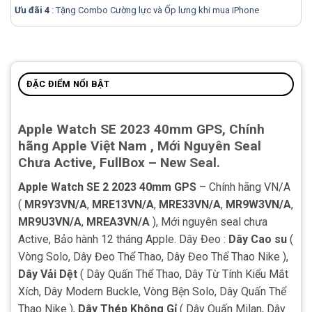
Ưu đãi 4
: Tặng Combo Cường lực và Ốp lưng khi mua
iPhone
ĐẶC ĐIỂM NỔI BẬT
Apple Watch SE 2023 40mm GPS, Chính
hãng Apple Việt Nam , Mới Nguyên Seal
Chưa Active, FullBox – New Seal.
Apple Watch SE 2 2023 40mm GPS
– Chính hãng VN/A
(
MR9Y3VN/A
,
MRE13VN/A
,
MRE33VN/A
,
MR9W3VN/A
,
MR9U3VN/A
,
MREA3VN/A
), Mới nguyên seal chưa
Active, Bảo hành 12 tháng Apple. Dây Đeo :
Dây Cao su
(
Vòng Solo, Dây Đeo Thể Thao, Dây Đeo Thể Thao Nike ),
Dây Vải Dệt
( Dây Quấn Thể Thao, Dây Từ Tính Kiểu Mắt
Xích, Dây Modern Buckle, Vòng Bện Solo, Dây Quấn Thể
Thao Nike ),
Dây Thép Không Gỉ
( Dây Quấn Milan, Dây