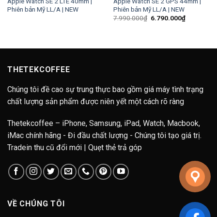
Apple Watch SE 2 LTE 40mm |
Apple Watch SE 2 GPS 44mm |
Phiên bản Mỹ LL/A | NEW
Phiên bản Mỹ LL/A | NEW
Giá
Giá
7.990.000
₫
6.790.000
₫
gốc
hiện
là:
tại
7.990.000₫.
là:
6.790.000
THETEKCOFFEE
Chúng tôi đề cao sự trung thực bao gồm giá máy tình trạng
chất lượng sản phẩm được niên yết một cách rõ ràng
Thetekcoffee – iPhone, Samsung, iPad, Watch, Macbook,
iMac chính hãng - Đi đầu chất lượng - Chúng tôi tạo giá trị.
Tradein thu cũ đổi mới | Quẹt thẻ trả góp
VỀ CHÚNG TÔI