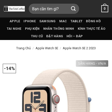
Bỏ
Tìm
0
qua
kiếm:
nội
dung
APPLE
IPHONE
SAMSUNG
MAC
TABLET
ĐỒNG HỒ
TAI NGHE
PHỤ KIỆN
NHẪN THÔNG MINH
KÍNH THỰC TẾ ẢO
THU CŨ
ĐẶT HÀNG
HỎI – ĐÁP
Trang Chủ
/
Apple Watch SE
/
Apple Watch SE 2 2023
-14%