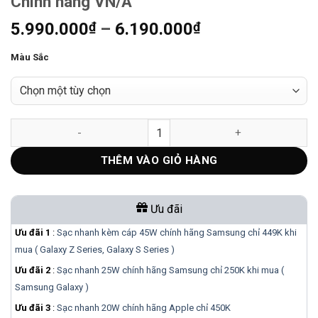
Chính hãng VN/A
Khoảng
5.990.000
₫
–
6.190.000
₫
giá:
Màu Sắc
từ
5.990.000₫
đến
6.190.000₫
Apple Watch SE 2 2023 GPS 40mm | Chính hãng VN/A số lượng
THÊM VÀO GIỎ HÀNG
Ưu đãi
Ưu đãi 1
:
Sạc nhanh kèm cáp 45W chính hãng Samsung chỉ 449K khi
mua ( Galaxy Z Series, Galaxy S Series )
Ưu đãi 2
:
Sạc nhanh 25W chính hãng Samsung chỉ 250K khi mua (
Samsung Galaxy )
Ưu đãi 3
:
Sạc nhanh 20W chính hãng Apple chỉ 450K