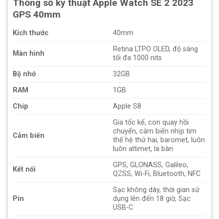
Thông số kỹ thuật Apple Watch SE 2 2023
GPS 40mm
Kích thước
40mm
Retina LTPO OLED, độ sáng
Màn hình
tối đa 1000 nits
Bộ nhớ
32GB
RAM
1GB
Chip
Apple S8
Gia tốc kế, con quay hồi
chuyển, cảm biến nhịp tim
Cảm biến
thế hệ thứ hai, baromet, luôn
luôn altimet, la bàn
GPS, GLONASS, Galileo,
Kết nối
QZSS, Wi-Fi, Bluetooth, NFC
Sạc không dây, thời gian sử
Pin
dụng lên đến 18 giờ, Sạc
USB-C