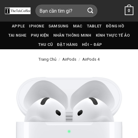
Bỏ
Tìm
0
qua
kiếm:
nội
dung
APPLE
IPHONE
SAMSUNG
MAC
TABLET
ĐỒNG HỒ
TAI NGHE
PHỤ KIỆN
NHẪN THÔNG MINH
KÍNH THỰC TẾ ẢO
THU CŨ
ĐẶT HÀNG
HỎI – ĐÁP
Trang Chủ
/
AirPods
/
AirPods 4