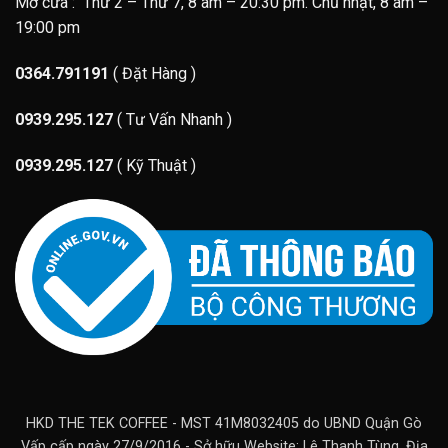
Mở cửa : Thứ 2 – Thứ 7, 8 am – 20:30 pm. Chủ nhật, 8 am –
19:00 pm
0364.791191
( Đặt Hàng )
0939.295.127
( Tư Vấn Nhanh )
0939.295.127
( Kỹ Thuật )
HKD THE TEK COFFEE - MST 41M8032405 do UBND Quận Gò
Vấp cấp ngày 27/9/2016 - Sở hữu Website: Lê Thanh Tùng. Địa